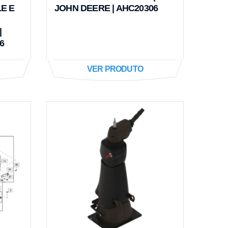
E E
JOHN DEERE | AHC20306
|
6
VER PRODUTO