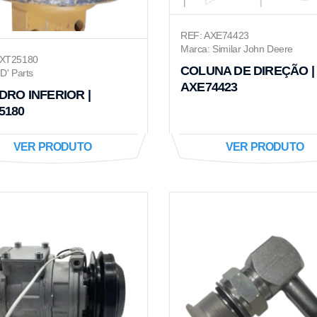
REF: AXE74423
Marca: Similar John Deere
CXT25180
COLUNA DE DIREÇÃO |
D' Parts
AXE74423
NDRO INFERIOR |
5180
VER PRODUTO
VER PRODUTO