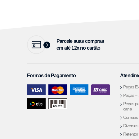
Parcele suas compras
em até 12x no cartão
Formas de Pagamento
Atendime
Peças Ex
Peças –
Peças pa
cana
Correias
Diversas
Retentor