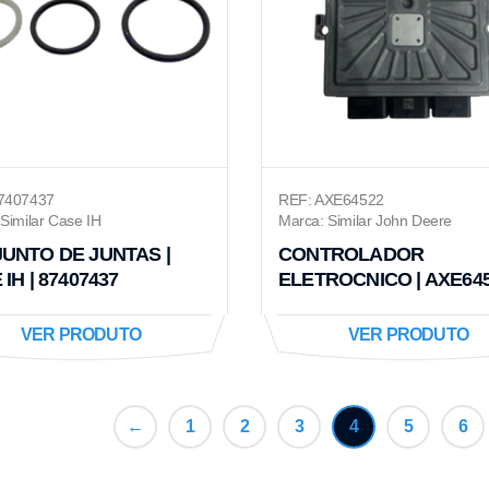
7407437
REF: AXE64522
Similar Case IH
Marca: Similar John Deere
UNTO DE JUNTAS |
CONTROLADOR
IH | 87407437
ELETROCNICO | AXE64
VER PRODUTO
VER PRODUTO
←
1
2
3
4
5
6