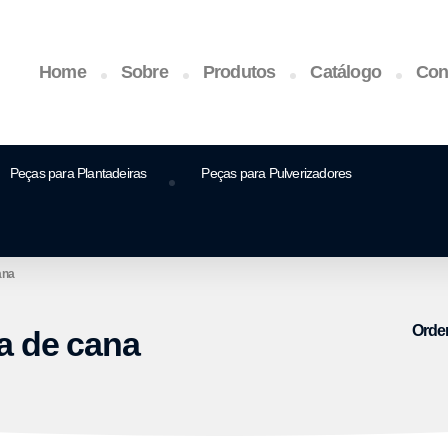
Home
Sobre
Produtos
Catálogo
Con
Peças para Plantadeiras
Peças para Pulverizadores
ana
Orde
a de cana