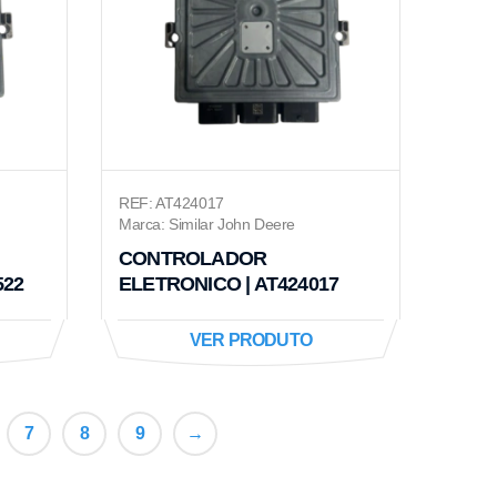
REF: AT424017
Marca: Similar John Deere
CONTROLADOR
522
ELETRONICO | AT424017
VER PRODUTO
7
8
9
→