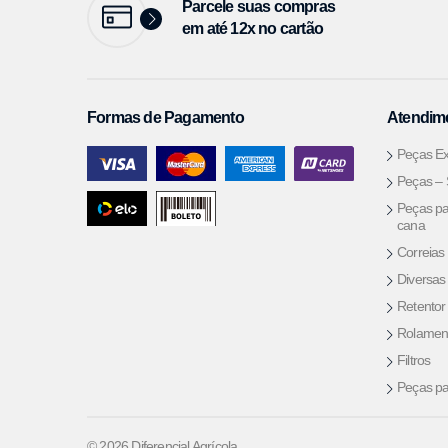
Parcele suas compras
em até 12x no cartão
Formas de Pagamento
Atendime
Peças Ex
Peças –
Peças pa
cana
Correias
Diversas
Retentor
Rolamen
Filtros
Peças pa
© 2026 Diferencial Agrícola