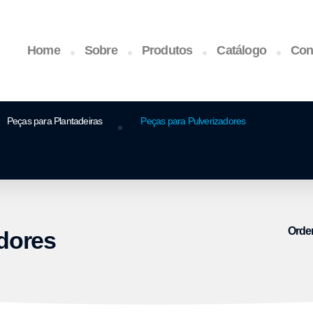
Home
Sobre
Produtos
Catálogo
Con
Peças para Plantadeiras
Peças para Pulverizadores
Orde
dores