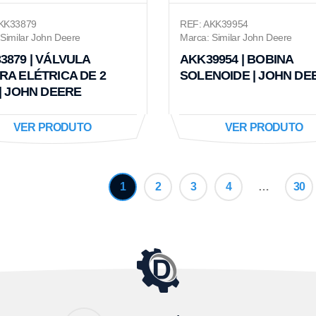
KK33879
REF: AKK39954
Similar John Deere
Marca: Similar John Deere
3879 | VÁLVULA
AKK39954 | BOBINA
RA ELÉTRICA DE 2
SOLENOIDE | JOHN DE
 | JOHN DEERE
VER PRODUTO
VER PRODUTO
1
2
3
4
…
30