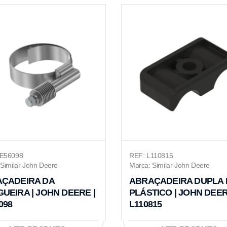
RE56098
REF: L110815
Similar John Deere
Marca: Similar John Deere
ÇADEIRA DA
ABRAÇADEIRA DUPLA 
UEIRA | JOHN DEERE |
PLÁSTICO | JOHN DEER
098
L110815