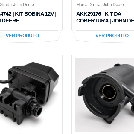
Similar John Deere
Marca: Similar John Deere
742 | KIT BOBINA 12V |
AKK29176 | KIT DA
 DEERE
COBERTURA | JOHN D
VER PRODUTO
VER PRODUTO