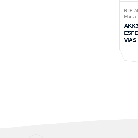
REF: A
Marca: 
AKK3
ESFE
VIAS