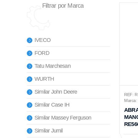
Filtrar por Marca
IVECO
FORD
Tatu Marchesan
WURTH
Similar John Deere
REF: 
Marca: 
Similar Case IH
ABRA
MANG
Similar Massey Ferguson
RE56
Similar Jumil