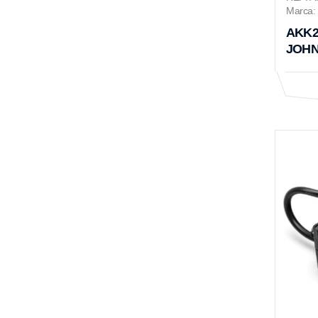
Marca: 
AKK24
JOHN