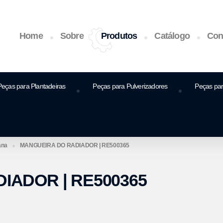
Home
Sobre
Produtos
Catálogo
Con
Peças para Plantadeiras
Peças para Pulverizadores
Peças pa
ana
MANGUEIRA DO RADIADOR | RE500365
IADOR | RE500365