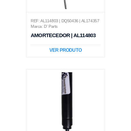
REF: AL114803 | DQ50436 | AL174357
Marca: D' Parts
AMORTECEDOR | AL114803
VER PRODUTO