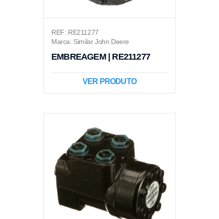
REF: RE211277
Marca: Similar John Deere
EMBREAGEM | RE211277
VER PRODUTO